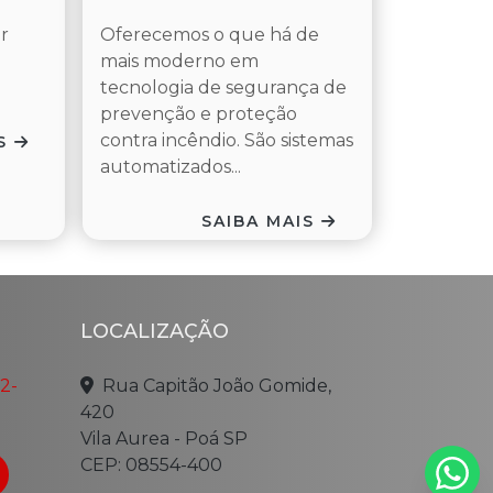
r
Oferecemos o que há de
mais moderno em
tecnologia de segurança de
prevenção e proteção
contra incêndio. São sistemas
IS
automatizados...
SAIBA MAIS
LOCALIZAÇÃO
62-
Rua Capitão João Gomide,
420
Vila Aurea - Poá SP
CEP: 08554-400