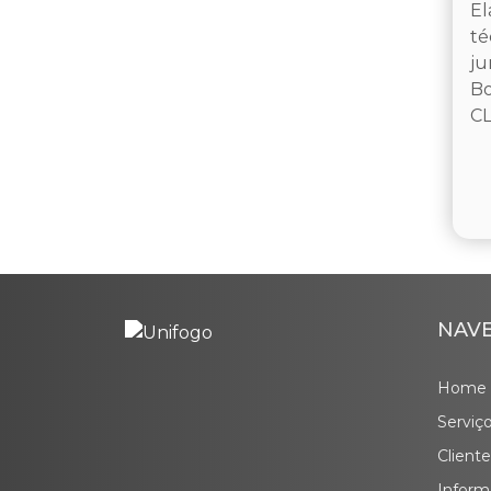
El
té
ju
Bo
CL
NAV
Home
Serviç
Cliente
Inform