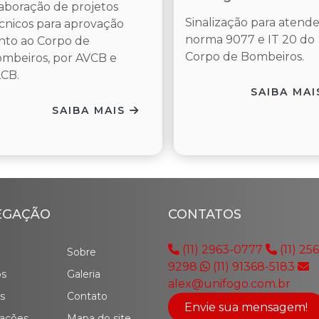
aboração de projetos
Sinalização para atende
cnicos para aprovação
norma 9077 e IT 20 do
nto ao Corpo de
Corpo de Bombeiros.
mbeiros, por AVCB e
CB.
SAIBA MA
SAIBA MAIS
EGAÇÃO
CONTATOS
(11) 2963-0777
(11) 25
Sobre
9298
(11) 91368-5183
os
Galeria
alex@unifogo.com.br
s
Contato
Envie sua mensagem!
ações
Mapa do site