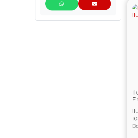
I
E
Il
10
Bo