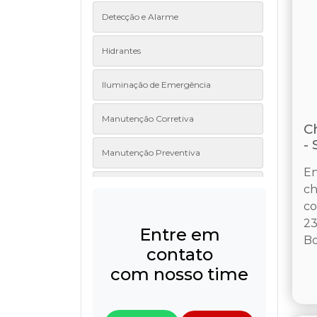
Detecção e Alarme
Hidrantes
Iluminação de Emergência
Manutenção Corretiva
C
-
Manutenção Preventiva
En
Projetos
ch
co
Sinalização de Emergência
23
Entre em
Bo
contato
Sistemas contra incêndio
com nosso time