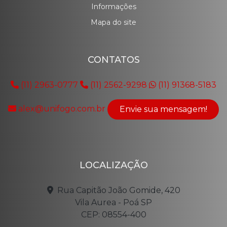
Informações
Mapa do site
CONTATOS
(11) 2963-0777
(11) 2562-9298
(11) 91368-5183
alex@unifogo.com.br
Envie sua mensagem!
LOCALIZAÇÃO
Rua Capitão João Gomide, 420
Vila Aurea - Poá SP
CEP: 08554-400